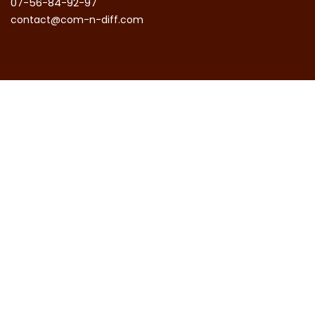
07-56-84-92-97​
contact@com-n-diff.com​