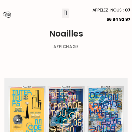
Campagne d'affichage local
APPELEZ-NOUS :
07
56 84 92 97
multi-formats pour la Villa
GRAPHISME & VIDÉO
Noailles
AFFICHAGE