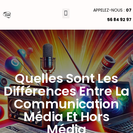
APPELEZ-NOUS :
07
56 84 92 97
GRAPHISME & VIDÉO
Quelles Sont Les
Différences Entre La
Communication
Média Et Hors
Média